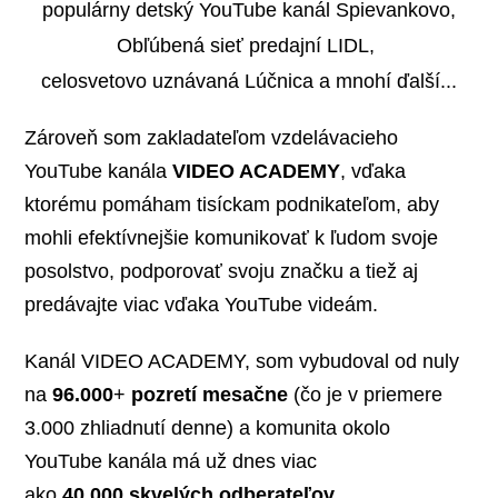
populárny detský YouTube kanál Spievankovo,
Obľúbená sieť predajní LIDL,
celosvetovo uznávaná Lúčnica a mnohí ďalší...
Zároveň som zakladateľom vzdelávacieho
YouTube kanála
VIDEO ACADEMY
, vďaka
ktorému pomáham tisíckam podnikateľom, aby
mohli efektívnejšie komunikovať k ľudom svoje
posolstvo, podporovať svoju značku a tiež aj
predávajte viac vďaka YouTube videám.
Kanál VIDEO ACADEMY, som vybudoval od nuly
na
96.000
+
pozretí mesačne
(čo je v priemere
3.000 zhliadnutí denne) a komunita okolo
YouTube kanála má už dnes viac
ako
40.000
skvelých odberateľov.