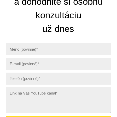
a dohodnite si osobnú
konzultáciu
už dnes