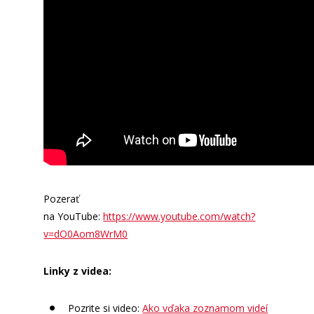
Pozerať
na YouTube:
https://www.youtube.com/watch?
v=dO0Aom8WrM0
Linky z videa:
Pozrite si video:
Ako vďaka zoznamom videí