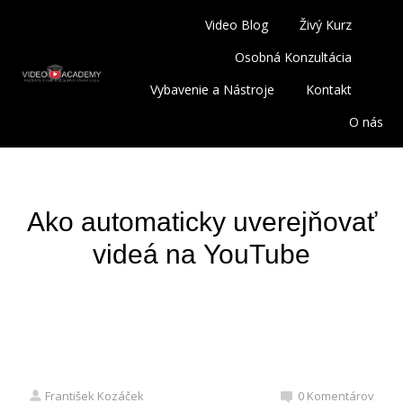
Video Blog
Živý Kurz
Osobná Konzultácia
Vybavenie a Nástroje
Kontakt
O nás
Ako automaticky uverejňovať
videá na YouTube
František Kozáček
0 Komentárov