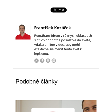
František Kozáček
Pomáham lídrom v rôznych oblastiach
šíriť ich hodnotné posolstvá do sveta,
vďaka on-line videu, aby mohli
efektívnejšie meniť tento svet k
lepšiemu.
Podobné články