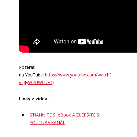
Pozerať
na YouTube:
https://www.youtube.com/watch?
v=JIyWPUWhUHQ
Linky z videa:
STIAHNITE SI eBook A ZLEPŠITE SI
YOUTUBE KANÁL