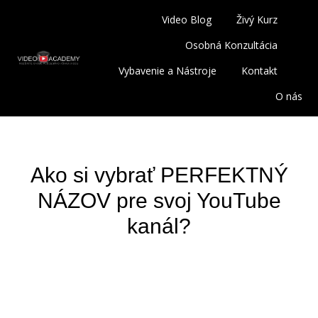
Video Blog
Živý Kurz
Osobná Konzultácia
Vybavenie a Nástroje
Kontakt
O nás
Ako si vybrať PERFEKTNÝ
NÁZOV pre svoj YouTube
kanál?