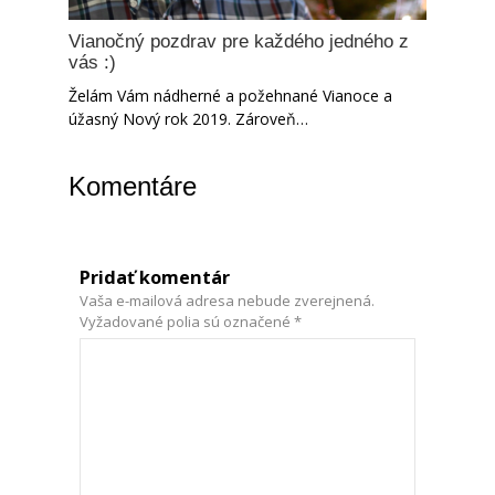
Vianočný pozdrav pre každého jedného z
vás :)
Želám Vám nádherné a požehnané Vianoce a
úžasný Nový rok 2019. Zároveň…
Komentáre
Pridať komentár
Vaša e-mailová adresa nebude zverejnená.
Vyžadované polia sú označené
*