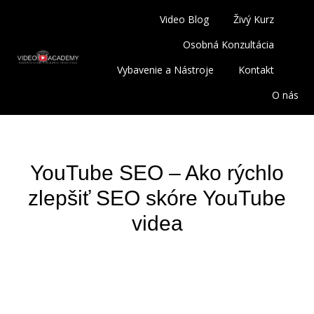
Video Blog
Živý Kurz
Osobná Konzultácia
Vybavenie a Nástroje
Kontakt
O nás
YouTube SEO – Ako rýchlo
zlepšiť SEO skóre YouTube
videa