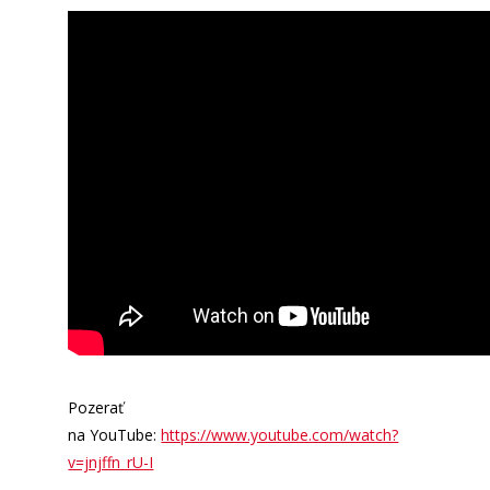
Pozerať
na YouTube:
https://www.youtube.com/watch?
v=jnjffn_rU-I