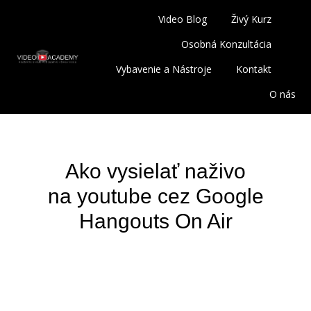
Video Blog
Živý Kurz
Osobná Konzultácia
Vybavenie a Nástroje
Kontakt
O nás
Ako vysielať naživo
na youtube cez Google
Hangouts On Air