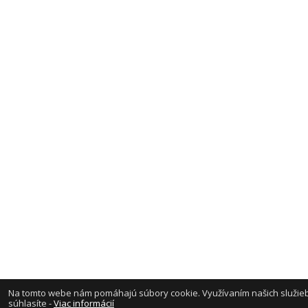
Na tomto webe nám pomáhajú súbory cookie. Využívaním našich služieb
súhlasíte -
Viac informácií